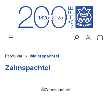
Zum Hauptinhalt springen
Ware
Produkte
Malerspachtel
Zahnspachtel
Bildergalerie überspringen