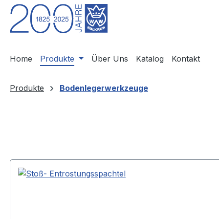
m Hauptinhalt springen
Zur Suche springen
Zur Hauptnavigation springen
Home
Produkte
Über Uns
Katalog
Kontakt
Produkte
Bodenlegerwerkzeuge