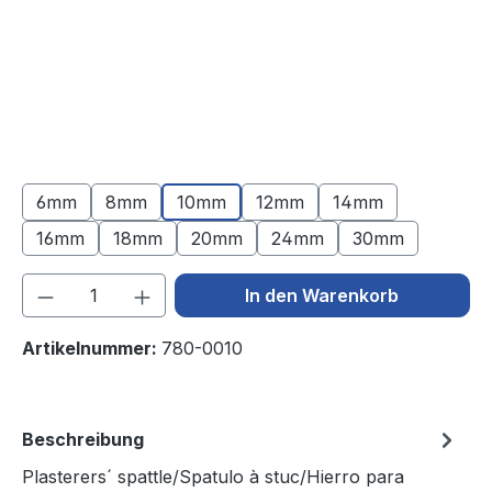
6mm
8mm
10mm
12mm
14mm
16mm
18mm
20mm
24mm
30mm
Produkt Anzahl: Gib den gewünschten We
In den Warenkorb
Artikelnummer:
780-0010
Beschreibung
Plasterers´ spattle/Spatulo à stuc/Hierro para