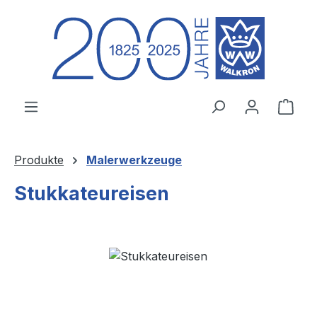
Zum Hauptinhalt springen
Ware
Produkte
Malerwerkzeuge
Stukkateureisen
Bildergalerie überspringen