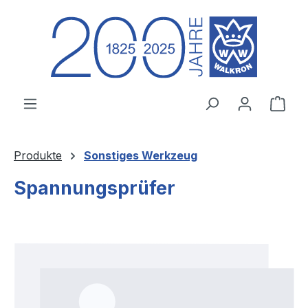
Zum Hauptinhalt springen
Ware
Produkte
Sonstiges Werkzeug
Spannungsprüfer
Bildergalerie überspringen