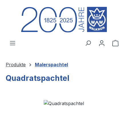
Zum Hauptinhalt springen
Ware
Produkte
Malerspachtel
Quadratspachtel
Bildergalerie überspringen