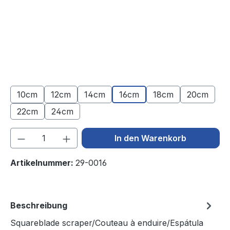
10cm
12cm
14cm
16cm
18cm
20cm
22cm
24cm
Produkt Anzahl: Gib den gewünschten We
In den Warenkorb
Artikelnummer:
29-0016
Beschreibung
Squareblade scraper/Couteau à enduire/Espátula