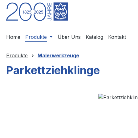
m Hauptinhalt springen
Zur Suche springen
Zur Hauptnavigation springen
Home
Produkte
Über Uns
Katalog
Kontakt
Produkte
Malerwerkzeuge
Parkettziehklinge
Bildergalerie überspringen