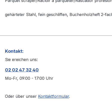
Parquet scraper/Racloir à parqueter/Rascador profesio
gehärteter Stahl, fein geschliffen, Buchenholzheft 2-fac
Kontakt:
Sie ereichen uns:
02 02 47 32 40
Mo-Fr, 09:00 - 17:00 Uhr
Oder über unser
Kontaktformular
.