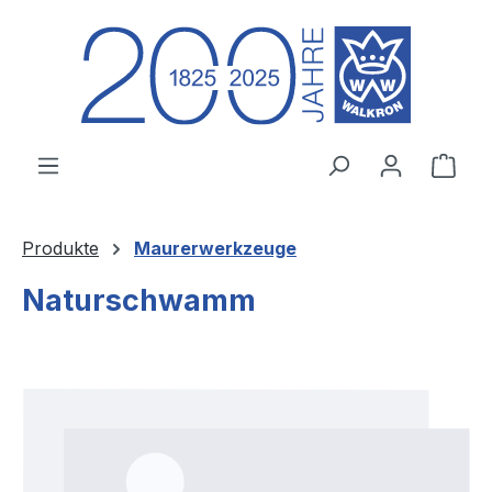
Zum Hauptinhalt springen
Ware
Produkte
Maurerwerkzeuge
Naturschwamm
Bildergalerie überspringen