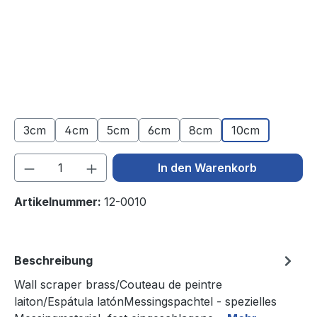
3cm
4cm
5cm
6cm
8cm
10cm
Produkt Anzahl: Gib den gewünschten We
In den Warenkorb
Artikelnummer:
12-0010
Beschreibung
Wall scraper brass/Couteau de peintre
laiton/Espátula latónMessingspachtel - spezielles