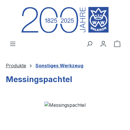
Zum Hauptinhalt springen
Ware
Produkte
Sonstiges Werkzeug
Messingspachtel
Bildergalerie überspringen