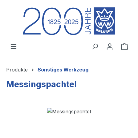
Zum Hauptinhalt springen
Ware
Produkte
Sonstiges Werkzeug
Messingspachtel
Bildergalerie überspringen