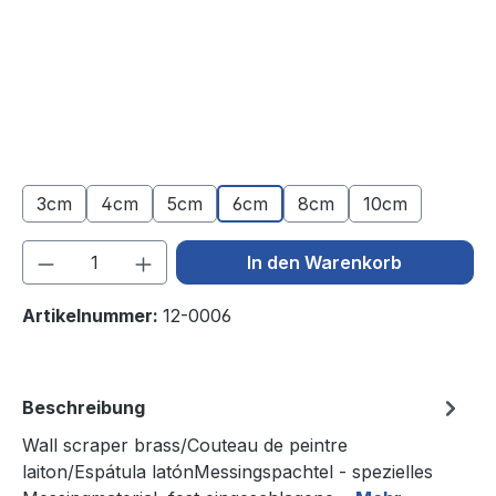
3cm
4cm
5cm
6cm
8cm
10cm
Produkt Anzahl: Gib den gewünschten We
In den Warenkorb
Artikelnummer:
12-0006
Beschreibung
Wall scraper brass/Couteau de peintre
laiton/Espátula latónMessingspachtel - spezielles