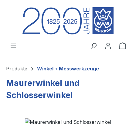
Zum Hauptinhalt springen
Ware
Produkte
Winkel + Messwerkzeuge
Maurerwinkel und
Schlosserwinkel
Bildergalerie überspringen