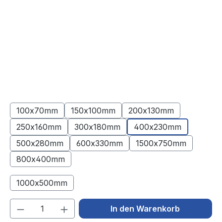
100x70mm
150x100mm
200x130mm
250x160mm
300x180mm
400x230mm
500x280mm
600x330mm
1500x750mm
800x400mm
1000x500mm
(Diese Option ist zurzeit nicht verfügbar.)
Produkt Anzahl: Gib den gewünschten We
In den Warenkorb