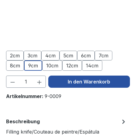
2cm
3cm
4cm
5cm
6cm
7cm
8cm
9cm
10cm
12cm
14cm
Produkt Anzahl: Gib den gewünschten We
In den Warenkorb
Artikelnummer:
9-0009
Beschreibung
Filling knife/Couteau de peintre/Espátula