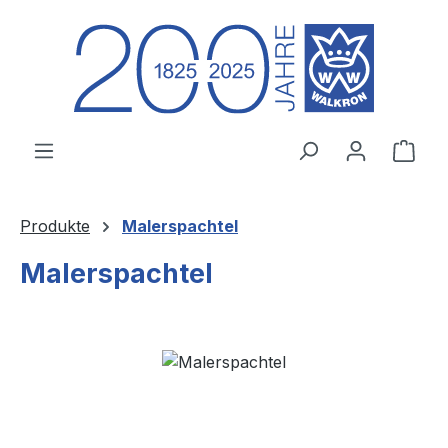
Zum Hauptinhalt springen
Ware
Produkte
Malerspachtel
Malerspachtel
Bildergalerie überspringen