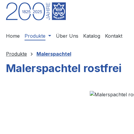
m Hauptinhalt springen
Zur Suche springen
Zur Hauptnavigation springen
Home
Produkte
Über Uns
Katalog
Kontakt
Produkte
Malerspachtel
Malerspachtel rostfrei
Bildergalerie überspringen