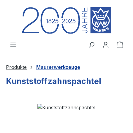
Zum Hauptinhalt springen
Ware
Produkte
Maurerwerkzeuge
Kunststoffzahnspachtel
Bildergalerie überspringen