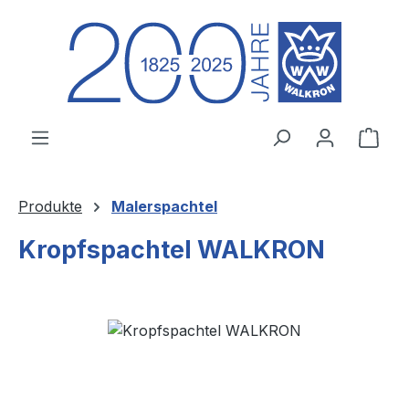
Zum Hauptinhalt springen
Ware
Produkte
Malerspachtel
Kropfspachtel WALKRON
Bildergalerie überspringen