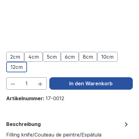
2cm
4cm
5cm
6cm
8cm
10cm
12cm
Produkt Anzahl: Gib den gewünschten We
In den Warenkorb
Artikelnummer:
17-0012
Beschreibung
Filling knife/Couteau de peintre/Espátula