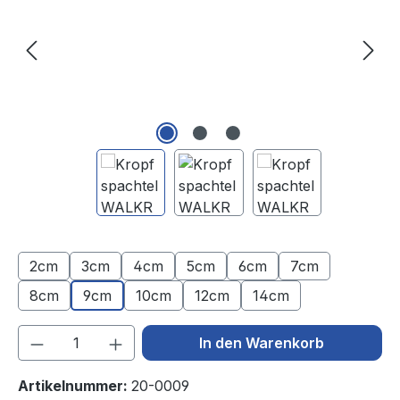
2cm
3cm
4cm
5cm
6cm
7cm
8cm
9cm
10cm
12cm
14cm
Produkt Anzahl: Gib den gewünschten We
In den Warenkorb
Artikelnummer:
20-0009