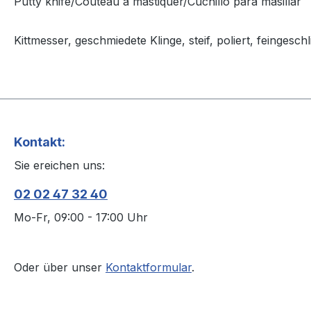
Putty knife/Couteau à mastiquer/Cuchillo para masillar
Kittmesser, geschmiedete Klinge, steif, poliert, feingesc
Kontakt:
Sie ereichen uns:
02 02 47 32 40
Mo-Fr, 09:00 - 17:00 Uhr
Oder über unser
Kontaktformular
.