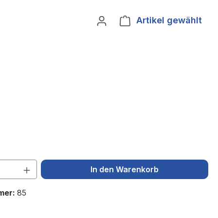
Artikel gewählt
Ware
 Anzahl: Gib den gewünschten Wert ein 
In den Warenkorb
mer:
85