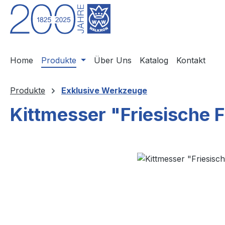
m Hauptinhalt springen
Zur Suche springen
Zur Hauptnavigation springen
Home
Produkte
Über Uns
Katalog
Kontakt
Produkte
Exklusive Werkzeuge
Kittmesser "Friesische 
Bildergalerie überspringen