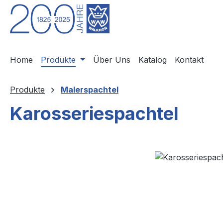
m Hauptinhalt springen
Zur Suche springen
Zur Hauptnavigation springen
Home
Produkte
Über Uns
Katalog
Kontakt
Produkte
Malerspachtel
Karosseriespachtel
Bildergalerie überspringen