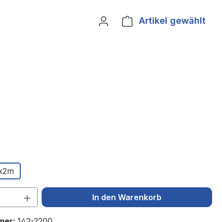
Artikel gewählt
Ware
x2m
 Anzahl: Gib den gewünschten Wert ein 
In den Warenkorb
mer:
142-2200