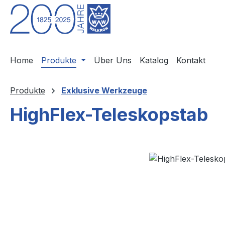
m Hauptinhalt springen
Zur Suche springen
Zur Hauptnavigation springen
Home
Produkte
Über Uns
Katalog
Kontakt
Produkte
Exklusive Werkzeuge
HighFlex-Teleskopstab
Bildergalerie überspringen