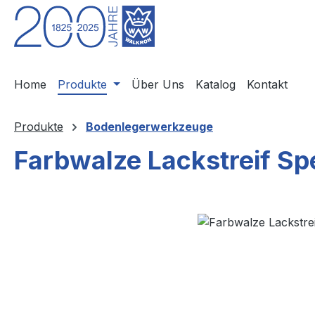
m Hauptinhalt springen
Zur Suche springen
Zur Hauptnavigation springen
Home
Produkte
Über Uns
Katalog
Kontakt
Produkte
Bodenlegerwerkzeuge
Farbwalze Lackstreif Sp
Bildergalerie überspringen