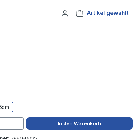
Artikel gewählt
Ware
5cm
 Anzahl: Gib den gewünschten Wert ein 
In den Warenkorb
mer:
3640-0025