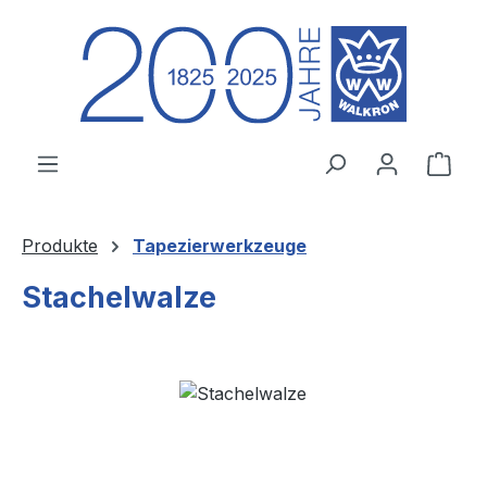
Zum Hauptinhalt springen
Ware
Produkte
Tapezierwerkzeuge
Stachelwalze
Bildergalerie überspringen