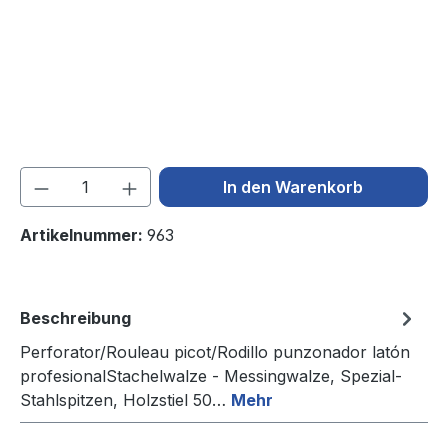
Produkt Anzahl: Gib den gewünschten We
In den Warenkorb
Artikelnummer:
963
Beschreibung
Perforator/Rouleau picot/Rodillo punzonador latón
profesionalStachelwalze - Messingwalze, Spezial-
Stahlspitzen, Holzstiel 50…
Mehr