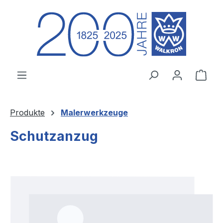
Zum Hauptinhalt springen
Ware
Produkte
Malerwerkzeuge
Schutzanzug
Bildergalerie überspringen