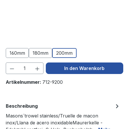
160mm
180mm
200mm
Produkt Anzahl: Gib den gewünschten We
In den Warenkorb
Artikelnummer:
712-9200
Beschreibung
Masons´trowel stainless/Truelle de macon
inox/Llana de acero inoxidableMaurerkelle -