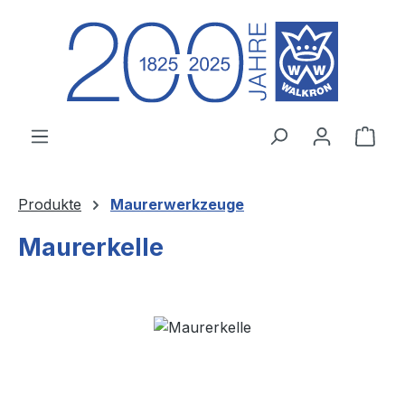
Zum Hauptinhalt springen
Ware
Produkte
Maurerwerkzeuge
Maurerkelle
Bildergalerie überspringen