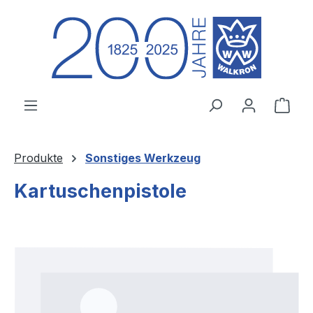
Zum Hauptinhalt springen
Ware
Produkte
Sonstiges Werkzeug
Kartuschenpistole
Bildergalerie überspringen