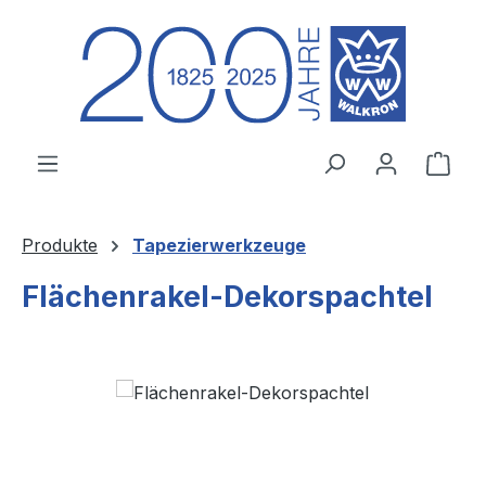
Zum Hauptinhalt springen
Ware
Produkte
Tapezierwerkzeuge
Flächenrakel-Dekorspachtel
Bildergalerie überspringen