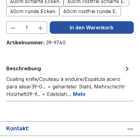
60cm scharfe Ecken
60cm rostfrei scharfe E.
60cm runde Ecken
60cm rostfrei runde E.
Produkt Anzahl: Gib den gewünschten We
In den Warenkorb
Artikelnummer:
39-9740
Beschreibung
Coating knife/Couteau à enduire/Espátula acero
para alisar39-0... = gehärteter Stahl, Mehrschicht-
Holzheft39-9... = Edelstah…
Mehr
Kontakt: