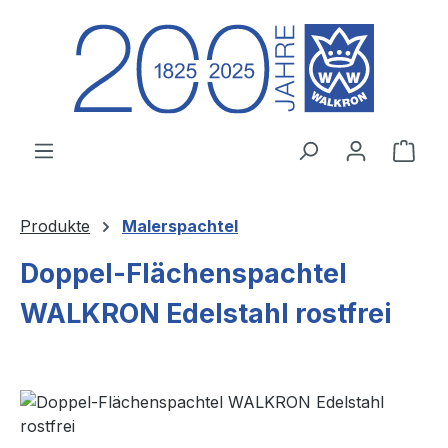
Zum Hauptinhalt springen
Ware
Produkte
Malerspachtel
Doppel-Flächenspachtel
WALKRON Edelstahl rostfrei
Bildergalerie überspringen