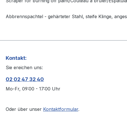
Scraper for burning off paint/Couteau à brûler/Espátul
Abbrennspachtel - gehärteter Stahl, steife Klinge, ange
Kontakt:
Sie ereichen uns:
02 02 47 32 40
Mo-Fr, 09:00 - 17:00 Uhr
Oder über unser
Kontaktformular
.