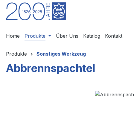
m Hauptinhalt springen
Zur Suche springen
Zur Hauptnavigation springen
Home
Produkte
Über Uns
Katalog
Kontakt
Produkte
Sonstiges Werkzeug
Abbrennspachtel
Bildergalerie überspringen